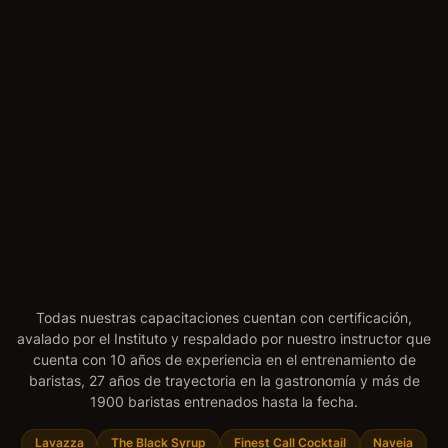
$ 4200
$ 3800
Cresta Café — Calle 28, Los Meros, Punta del Este —
Uruguay
Todas nuestras capacitaciones cuentan con certificación,
avalado por el Instituto y respaldado por nuestro instructor que
cuenta con 10 años de experiencia en el entrenamiento de
baristas, 27 años de trayectoria en la gastronomía y más de
1900 baristas entrenados hasta la fecha.
Lavazza
The Black Syrup
Finest Call Cocktail
Naveia